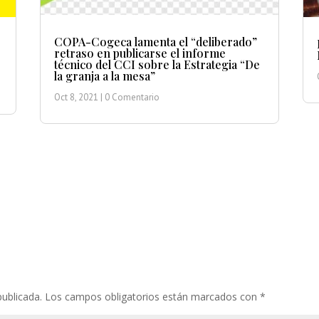
COPA-Cogeca lamenta el “deliberado”
retraso en publicarse el informe
técnico del CCI sobre la Estrategia “De
la granja a la mesa”
Oct 8, 2021
| 0 Comentario
publicada.
Los campos obligatorios están marcados con
*