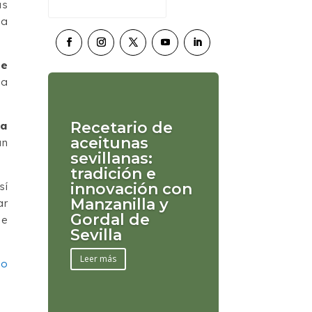
as
va
de
 a
Recetario de
la
aceitunas
an
sevillanas:
tradición e
innovación con
sí
Manzanilla y
ar
Gordal de
de
Sevilla
Leer más
no