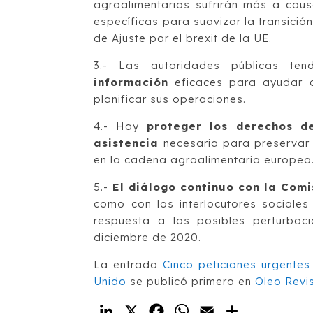
agroalimentarias sufrirán más a caus
específicas para suavizar la transic
de Ajuste por el brexit de la UE.
3.- Las autoridades públicas te
información
eficaces para ayudar 
planificar sus operaciones.
4.- Hay
proteger los derechos d
asistencia
necesaria para preservar 
en la cadena agroalimentaria europea
5.-
El diálogo continuo con la Comi
como con los interlocutores sociales
respuesta a las posibles perturbac
diciembre de 2020.
La entrada
Cinco peticiones urgentes
Unido
se publicó primero en
Oleo Revi
LinkedIn
X
Facebook
WhatsApp
Email
Compartir