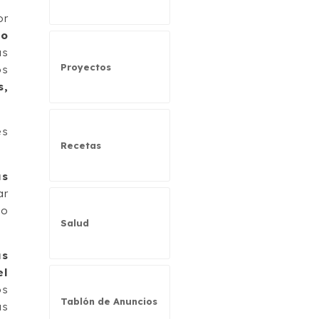
or
do
as
Proyectos
os
s,
es
Recetas
as
ar
do
Salud
ás
el
os
Tablón de Anuncios
as