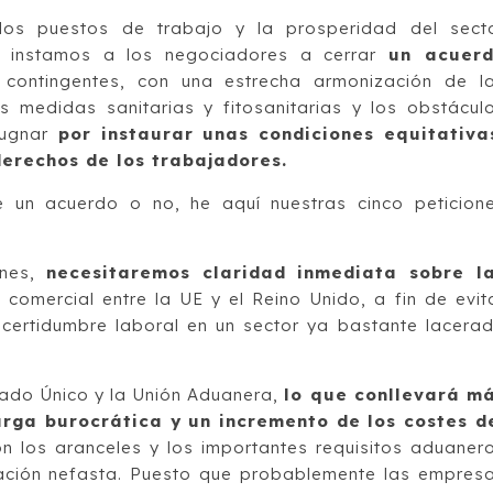
los puestos de trabajo y la prosperidad del sect
al, instamos a los negociadores a cerrar
un acuer
i contingentes, con una estrecha armonización de l
as medidas sanitarias y fitosanitarias y los obstácul
ugnar
por instaurar unas condiciones equitativa
derechos de los trabajadores.
 un acuerdo o no, he aquí nuestras cinco peticion
ones,
necesitaremos claridad inmediata sobre l
 comercial entre la UE y el Reino Unido, a fin de evit
certidumbre laboral en un sector ya bastante lacera
cado Único y la Unión Aduanera,
lo que conllevará m
rga burocrática y un incremento de los costes d
on los aranceles y los importantes requisitos aduaner
tuación nefasta. Puesto que probablemente las empres