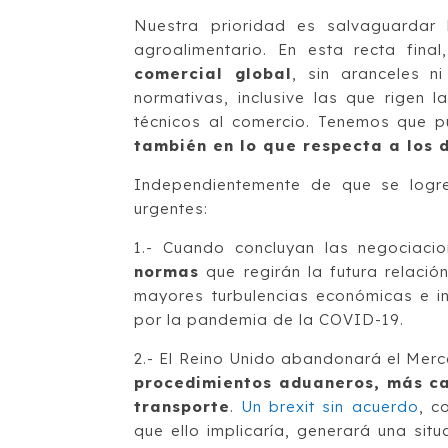
Nuestra prioridad es salvaguardar 
agroalimentario. En esta recta fin
comercial global
, sin aranceles n
normativas, inclusive las que rigen l
técnicos al comercio. Tenemos que p
también en lo que respecta a los 
Independientemente de que se logre
urgentes:
1.- Cuando concluyan las negociaci
normas
que regirán la futura relación
mayores turbulencias económicas e in
por la pandemia de la COVID-19.
2.- El Reino Unido abandonará el Mer
procedimientos aduaneros, más ca
transporte
.
Un brexit sin acuerdo
, c
que ello implicaría, generará una si