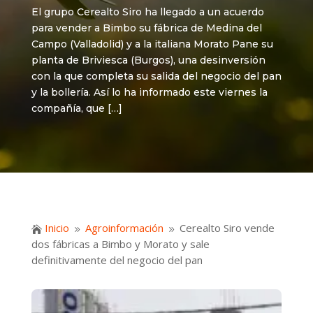
El grupo Cerealto Siro ha llegado a un acuerdo
para vender a Bimbo su fábrica de Medina del
Campo (Valladolid) y a la italiana Morato Pane su
planta de Briviesca (Burgos), una desinversión
con la que completa su salida del negocio del pan
y la bollería. Así lo ha informado este viernes la
compañía, que […]
Inicio
Agroinformación
Cerealto Siro vende

9
9
dos fábricas a Bimbo y Morato y sale
definitivamente del negocio del pan