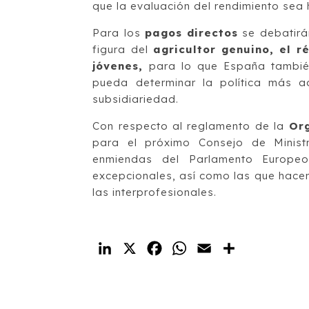
que la evaluación del rendimiento se
Para los
pagos directos
se debatirá
figura del
agricultor genuino, el 
jóvenes,
para lo que España también
pueda determinar la política más a
subsidiariedad.
Con respecto al reglamento de la
Or
para el próximo Consejo de Ministr
enmiendas del Parlamento Europeo
excepcionales, así como las que hacen
las interprofesionales.
LinkedIn
X
Facebook
WhatsApp
Email
Compartir