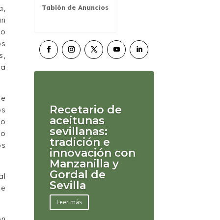
Tablón de Anuncios
a,
an
do
os
s,
ta
de
Recetario de
os
aceitunas
so
sevillanas:
mo
tradición e
os
innovación con
Manzanilla y
Gordal de
al
Sevilla
de
Leer más
ón