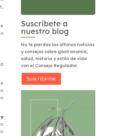
e,
Suscríbete a
le
nuestro blog
os
No te pierdas las últimas noticias
y consejos sobre gastronomía,
salud, historia y estilo de vida
la
con el Consejo Regulador.
Suscribírme
de
ón
eo
ry
to
mo