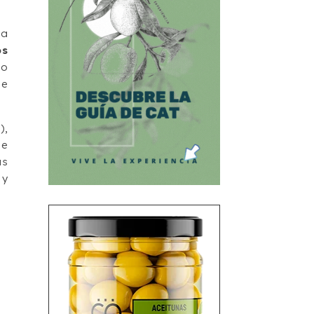
la
os
do
de
),
de
as
 y