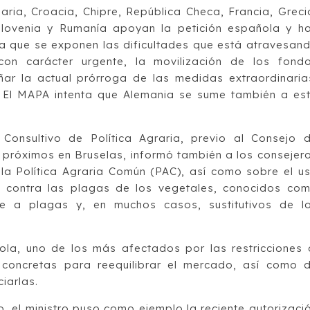
lgaria, Croacia, Chipre, República Checa, Francia, Greci
Eslovenia y Rumanía apoyan la petición española y h
la que se exponen las dificultades que está atravesan
, con carácter urgente, la movilización de los fond
ar la actual prórroga de las medidas extraordinaria
 El MAPA intenta que Alemania se sume también a es
 Consultivo de Política Agraria, previo al Consejo 
o próximos en Bruselas, informó también a los consejer
a Política Agraria Común (PAC), así como sobre el u
o contra las plagas de los vegetales, conocidos co
te a plagas y, en muchos casos, sustitutivos de l
cola, uno de los más afectados por las restricciones 
concretas para reequilibrar el mercado, así como 
iarlas.
co, el ministro puso como ejemplo la reciente autorizaci