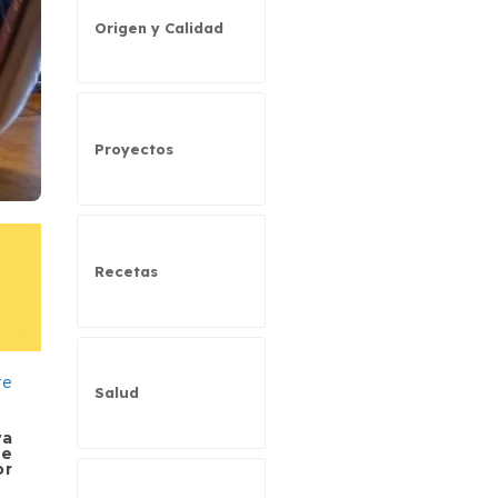
Origen y Calidad
Proyectos
Recetas
Salud
va
de
or