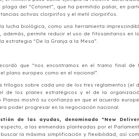
 plaga del “Cotonet”, que ha permitido paliar, en part
ancias activas clorpirifos y el metil clorpirifos.
la lucha biológica, como una herramienta imprescindib
 además, permite reducir el uso de fitosanitarios en l
 la estrategia “De la Granja a la Mesa”.
 recordó que “nos encontramos en el tramo final de 
 el plano europeo como en el nacional”.
s trílogos sobre cada uno de los tres reglamentos (el 
 el de los planes estratégicos y el de la organizaci
 Planas mostró su confianza en que el acuerdo europ
ara poder progresar en la negociación nacional.
stión de las ayudas, denominado “New Delive
n respecto, a las enmiendas planteadas por el Parlamen
uscar la máxima simplificación y flexibilidad, así co