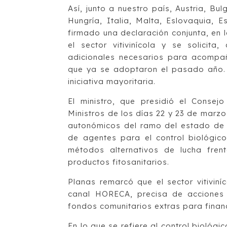
Así, junto a nuestro país, Austria, Bu
Hungría, Italia, Malta, Eslovaquia, 
firmado una declaración conjunta, en 
el sector vitivinícola y se solicita
adicionales necesarios para acompañ
que ya se adoptaron el pasado año.
iniciativa mayoritaria.
El ministro, que presidió el Consejo
Ministros de los días 22 y 23 de marz
autonómicos del ramo del estado de l
de agentes para el control biológic
métodos alternativos de lucha fren
productos fitosanitarios.
Planas remarcó que el sector vitiviní
canal HORECA, precisa de acciones 
fondos comunitarios extras para financ
En lo que se refiere al control biológi