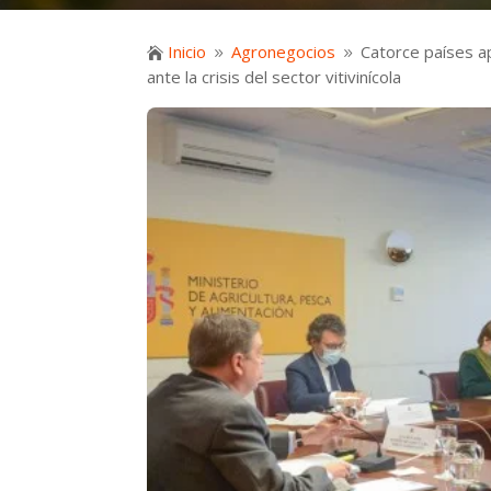
Inicio
Agronegocios
Catorce países ap

9
9
ante la crisis del sector vitivinícola