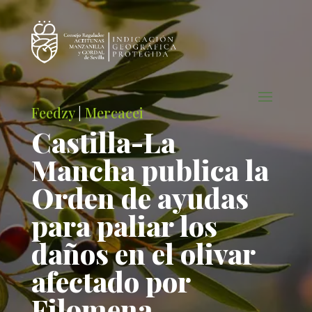
Feedzy
|
Mercacei
Castilla-La
Mancha publica la
Orden de ayudas
para paliar los
daños en el olivar
afectado por
Filomena