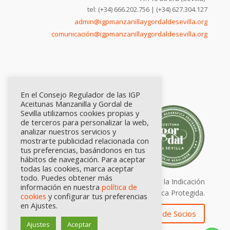
tel: (+34) 666.202.756 | (+34) 627.304.127
admin@igpmanzanillaygordaldesevilla.org
comunicación@igpmanzanillaygordaldesevilla.org
En el Consejo Regulador de las IGP
Aceitunas Manzanilla y Gordal de
Sevilla utilizamos cookies propias y
de terceros para personalizar la web,
analizar nuestros servicios y
mostrarte publicidad relacionada con
tus preferencias, basándonos en tus
hábitos de navegación. Para aceptar
todas las cookies, marca aceptar
todo. Puedes obtener más
Calidad certificada por Origen. Sellos de la Indicación
información en nuestra
política de
Geográfica Protegida.
cookies
y configurar tus preferencias
en Ajustes.
Zona de Socios
Ajustes
Aceptar