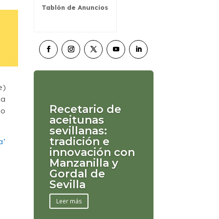
Tablón de Anuncios
e)
 a
Recetario de
lo
aceitunas
sevillanas:
tradición e
a’
innovación con
Manzanilla y
Gordal de
Sevilla
Leer más