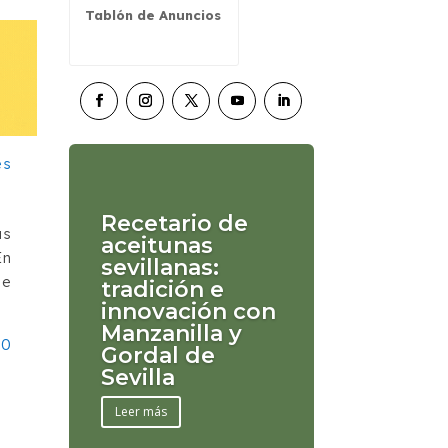
Tablón de Anuncios
Recetario de
as
aceitunas
En
sevillanas:
ne
tradición e
innovación con
Manzanilla y
00
Gordal de
Sevilla
Leer más