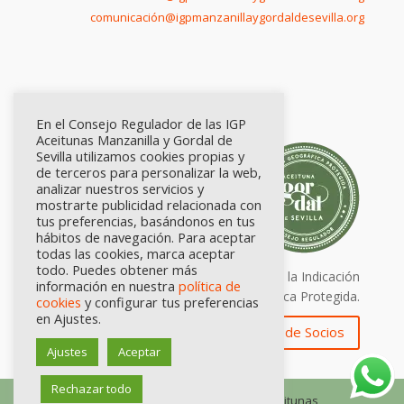
comunicación@igpmanzanillaygordaldesevilla.org
En el Consejo Regulador de las IGP
Aceitunas Manzanilla y Gordal de
Sevilla utilizamos cookies propias y
de terceros para personalizar la web,
analizar nuestros servicios y
mostrarte publicidad relacionada con
tus preferencias, basándonos en tus
hábitos de navegación. Para aceptar
todas las cookies, marca aceptar
todo. Puedes obtener más
Calidad certificada por Origen. Sellos de la Indicación
información en nuestra
política de
Geográfica Protegida.
cookies
y configurar tus preferencias
en Ajustes.
Zona de Socios
Ajustes
Aceptar
Rechazar todo
© Consejo Regulador de las IGP Aceitunas