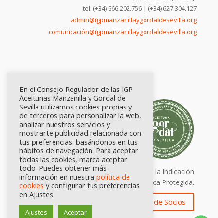
tel: (+34) 666.202.756 | (+34) 627.304.127
admin@igpmanzanillaygordaldesevilla.org
comunicación@igpmanzanillaygordaldesevilla.org
En el Consejo Regulador de las IGP
Aceitunas Manzanilla y Gordal de
Sevilla utilizamos cookies propias y
de terceros para personalizar la web,
analizar nuestros servicios y
mostrarte publicidad relacionada con
tus preferencias, basándonos en tus
hábitos de navegación. Para aceptar
todas las cookies, marca aceptar
todo. Puedes obtener más
Calidad certificada por Origen. Sellos de la Indicación
información en nuestra
política de
Geográfica Protegida.
cookies
y configurar tus preferencias
en Ajustes.
Zona de Socios
Ajustes
Aceptar