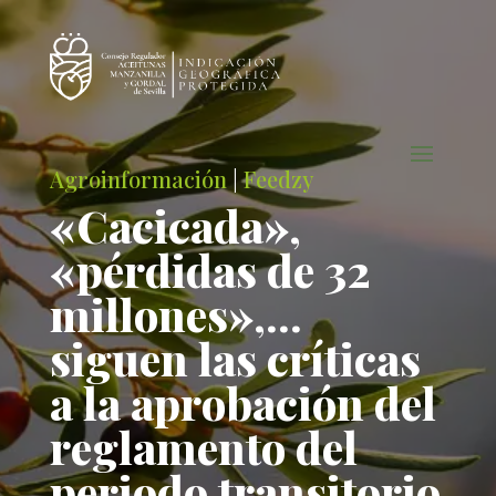
Agroinformación
|
Feedzy
«Cacicada»,
«pérdidas de 32
millones»,…
siguen las críticas
a la aprobación del
reglamento del
periodo transitorio