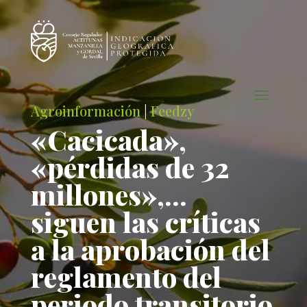
Agroinformación
|
Feedzy
«Cacicada»,
«pérdidas de 32
millones»,…
siguen las críticas
a la aprobación del
reglamento del
periodo transitorio