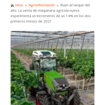
Inicio
Agroinformación
Buen arranque del

9
9
año: La venta de maquinaria agrícola nueva
experimenta un incremento de un 14% en los dos
primeros meses de 2021