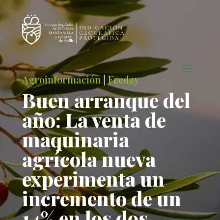
Agroinformación
|
Feedzy
Buen arranque del
año: La venta de
maquinaria
agrícola nueva
experimenta un
incremento de un
14% en los dos