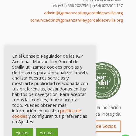
tel: (+34) 666.202.756 | (+34) 627.304.127
admin@igpmanzanillaygordaldesevilla.org
comunicación@igpmanzanillaygordaldesevilla.org
En el Consejo Regulador de las IGP
Aceitunas Manzanilla y Gordal de
Sevilla utilizamos cookies propias y
de terceros para personalizar la web,
analizar nuestros servicios y
mostrarte publicidad relacionada con
tus preferencias, basándonos en tus
hábitos de navegación. Para aceptar
todas las cookies, marca aceptar
todo. Puedes obtener más
Calidad certificada por Origen. Sellos de la Indicación
información en nuestra
política de
Geográfica Protegida.
cookies
y configurar tus preferencias
en Ajustes.
Zona de Socios
Ajustes
Aceptar