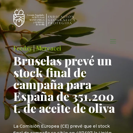
Feedzy
|
Mercacei
Bruselas prevé un
stock final de
campaña para
España de 351.200
t. de aceite de oliva
La Comisión Europea (CE) prevé que el stock