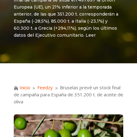
final de campaña se sitúe en 497.697 la Unión
Europea (UE), un 21% inferior a la temporada
anterior, de las que 351.200 t. corresponderán a
España (-28,5%), 85.000 t. a Italia (-23,1%) y
60.300 t. a Grecia (+294,11%), según los últimos
datos del Ejecutivo comunitario. Leer
Inicio
Feedzy
Bruselas prevé un stock final

9
9
de campaña para España de 351.200 t. de aceite de
oliva