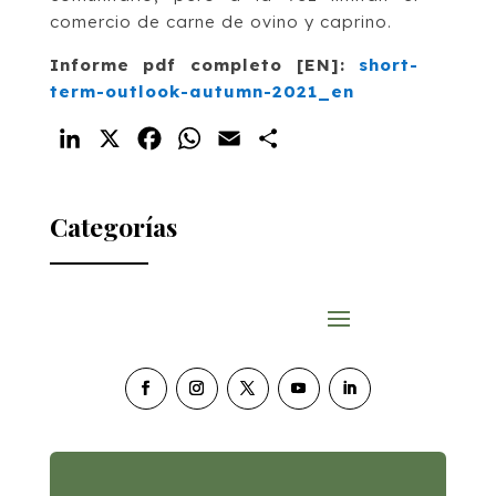
comercio de carne de ovino y caprino.
Informe pdf completo [EN]:
short-
term-outlook-autumn-2021_en
LinkedIn
X
Facebook
WhatsApp
Email
Compartir
Categorías