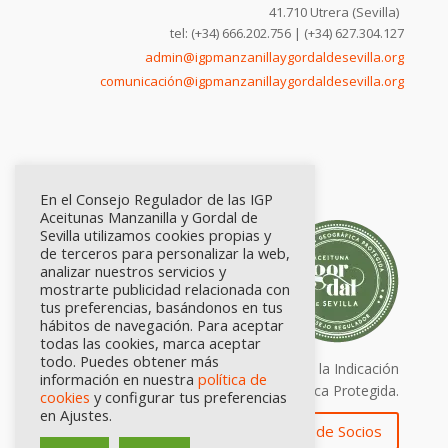
41.710 Utrera (Sevilla)
tel: (+34) 666.202.756 | (+34) 627.304.127
admin@igpmanzanillaygordaldesevilla.org
comunicación@igpmanzanillaygordaldesevilla.org
En el Consejo Regulador de las IGP
Aceitunas Manzanilla y Gordal de
Sevilla utilizamos cookies propias y
de terceros para personalizar la web,
analizar nuestros servicios y
mostrarte publicidad relacionada con
tus preferencias, basándonos en tus
hábitos de navegación. Para aceptar
todas las cookies, marca aceptar
todo. Puedes obtener más
Calidad certificada por Origen. Sellos de la Indicación
información en nuestra
política de
Geográfica Protegida.
cookies
y configurar tus preferencias
en Ajustes.
Zona de Socios