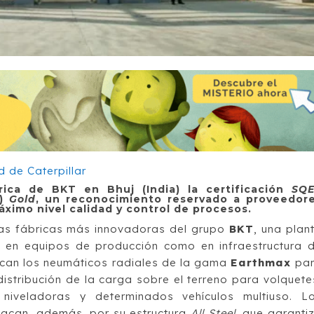
rica de BKT en Bhuj (India) la certificación
SQ
)
Gold
, un reconocimiento reservado a proveedor
áximo nivel calidad y control de procesos.
as fábricas más innovadoras del grupo
BKT
, una plan
 en equipos de producción como en infraestructura 
ican los neumáticos radiales de la gama
Earthmax
pa
istribución de la carga sobre el terreno para volquete
niveladoras y determinados vehículos multiuso. L
acan, además, por su estructura
All Steel
, que garanti