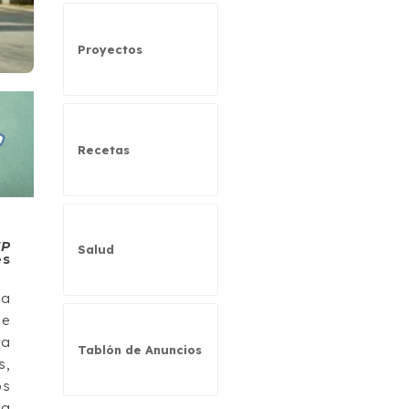
Proyectos
Recetas
EP
Salud
es
ta
de
ra
Tablón de Anuncios
s,
os
za