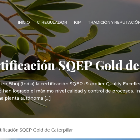
INICIO
C. REGULADOR
IGP
TRADICIÓN Y REPUTACIÓ
rtificación SQEP Gold de
T en Bhuj (India) la certificación SQEP (Supplier Quality Exce
 han logrado el máximo nivel calidad y control de procesos. I
na planta autónoma […]
tificación SQEP Gold de Caterpillar