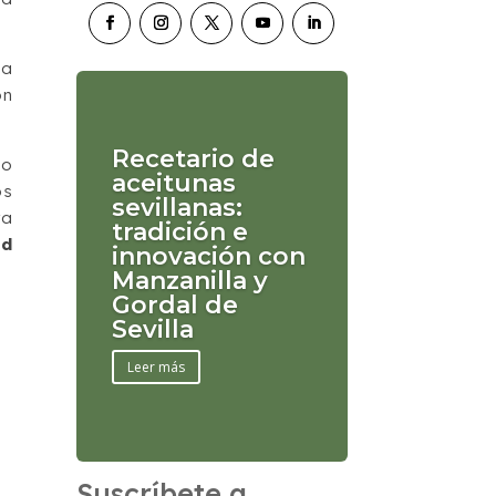
ia
ón
Recetario de
so
aceitunas
os
sevillanas:
ra
tradición e
nd
innovación con
Manzanilla y
Gordal de
Sevilla
Leer más
Suscríbete a