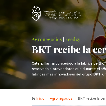
Agronegocios
|
Feedzy
BKT recibe la ce
Caterpillar ha concedido a la fábrica de BK
reservado a proveedores que durante el año
fábricas más innovadoras del grupo BKT, u
Inicio
Agronegocios
BKT recibe la cer

9
9