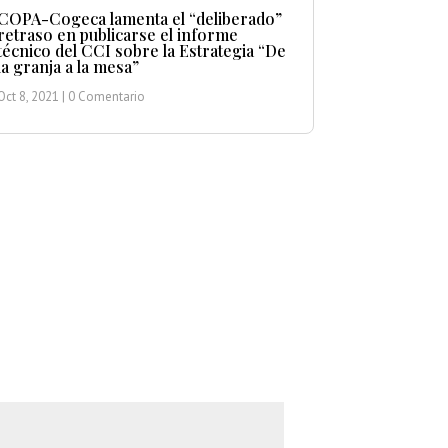
COPA-Cogeca lamenta el “deliberado”
retraso en publicarse el informe
técnico del CCI sobre la Estrategia “De
la granja a la mesa”
Oct 8, 2021
| 0 Comentario