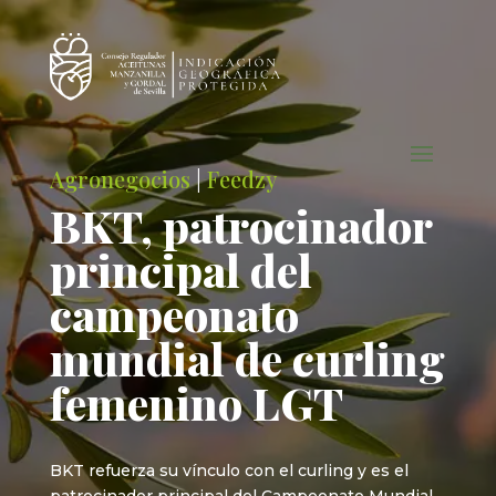
Agronegocios
|
Feedzy
BKT, patrocinador
principal del
campeonato
mundial de curling
femenino LGT
BKT refuerza su vínculo con el curling y es el