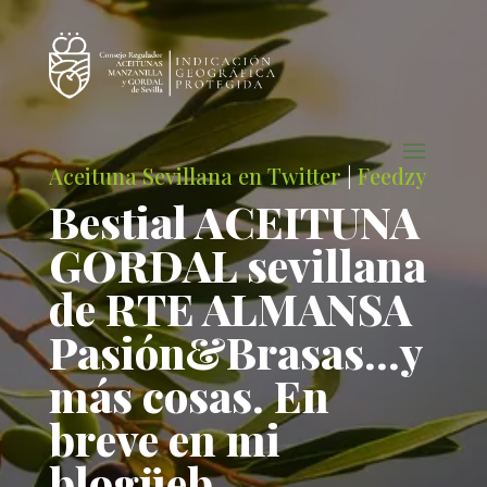
Aceituna Sevillana en Twitter
|
Feedzy
Bestial ACEITUNA
GORDAL sevillana
de RTE ALMANSA
Pasión&Brasas…y
más cosas. En
breve en mi
blogüeb