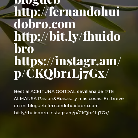
http://fernandohui
dobro.com
http://bit.ly/fhuido
bro
https://instagr.am/
p/CKQbr1Lj7Gx/
Bestial ACEITUNA GORDAL sevillana de RTE
ALMANSA Pasión&Brasas…y más cosas. En breve
en mi blogüeb fernandohuidobro.com
bit.ly/fhuidobro instagr.am/p/CKQbr1Lj7Gx/