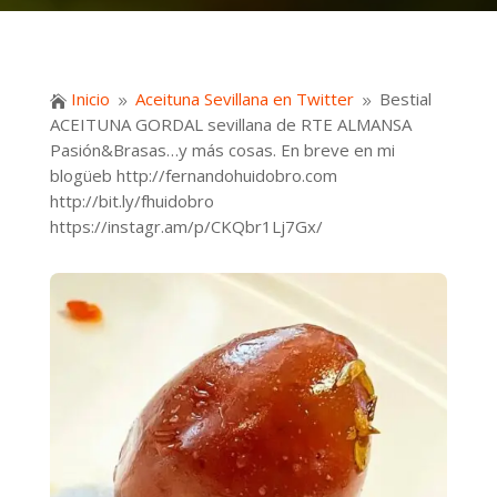
Inicio
Aceituna Sevillana en Twitter
Bestial

9
9
ACEITUNA GORDAL sevillana de RTE ALMANSA
Pasión&Brasas…y más cosas. En breve en mi
blogüeb http://fernandohuidobro.com
http://bit.ly/fhuidobro
https://instagr.am/p/CKQbr1Lj7Gx/