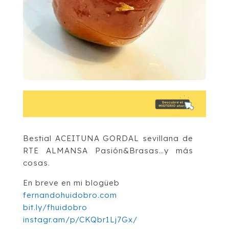
Bestial ACEITUNA GORDAL sevillana de
RTE ALMANSA Pasión&Brasas…y más
cosas.
En breve en mi blogüeb
fernandohuidobro.com
bit.ly/fhuidobro
instagr.am/p/CKQbr1Lj7Gx/