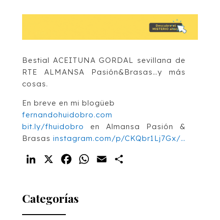
Bestial ACEITUNA GORDAL sevillana de
RTE ALMANSA Pasión&Brasas…y más
cosas.
En breve en mi blogüeb
fernandohuidobro.com
bit.ly/fhuidobro
en Almansa Pasión &
Brasas
instagram.com/p/CKQbr1Lj7Gx/…
LinkedIn
X
Facebook
WhatsApp
Email
Compartir
Categorías