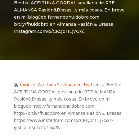
Bestial ACEITUNA GORDAL sevillana de RTE
ALMANSA Pasión&Brasas…y más cosas. En breve
en mi blogüeb fernandohuidobro.com
bit.ly/fhuidobro en Almansa Pasión & Brasas
instagram.com/p/CKQbr1Lj7Gx/…
Inicio
Aceituna Sevillana en Twitter
Bestial

9
9
ACEITUNA GORDAL sevillana de RTE ALMANSA
Pasión&Brasas…y más cosas. En breve en mi
blogüeb http://fernandohuidobro.com
http://bit.ly/fhuidobro en Almansa Pasión & Brasas
https://www.instagram.com/p/CKQbr1Lj7Gx/?
igshid=nsr7c2o1ax28