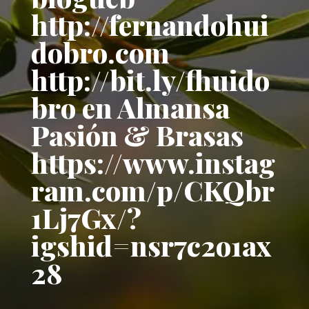
http://fernandohui
dobro.com
http://bit.ly/fhuido
bro en Almansa
Pasión & Brasas
https://www.instag
ram.com/p/CKQbr
1Lj7Gx/?
igshid=nsr7c2o1ax
28