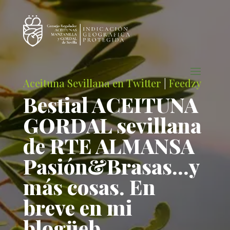
Aceituna Sevillana en Twitter
|
Feedzy
Bestial ACEITUNA
GORDAL sevillana
de RTE ALMANSA
Pasión&Brasas…y
más cosas. En
breve en mi
blogüeb