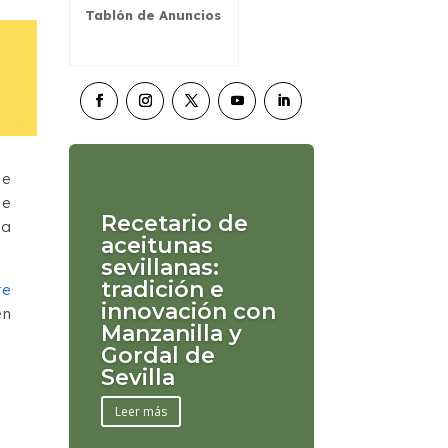
Tablón de Anuncios
de
de
Recetario de
la
aceitunas
sevillanas:
tradición e
te
innovación con
en
Manzanilla y
Gordal de
Sevilla
Leer más