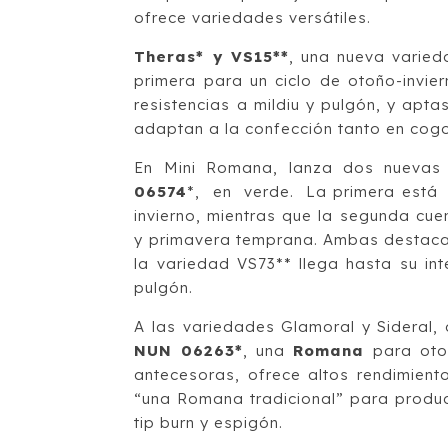
ofrece variedades versátiles.
Theras* y VS15**
, una nueva varied
primera para un ciclo de otoño-invi
resistencias a mildiu y pulgón, y apta
adaptan a la confección tanto en cog
En Mini Romana, lanza dos nuevas
06574
*, en verde. La primera est
invierno, mientras que la segunda cue
y primavera temprana. Ambas destacan
la variedad VS73** llega hasta su int
pulgón.
A las variedades Glamoral y Sideral,
NUN 06263*
, una
Romana
para otoñ
antecesoras, ofrece altos rendimien
“una Romana tradicional” para produc
tip burn y espigón.