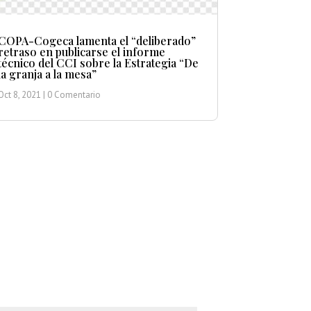
COPA-Cogeca lamenta el “deliberado”
retraso en publicarse el informe
técnico del CCI sobre la Estrategia “De
la granja a la mesa”
Oct 8, 2021
| 0 Comentario