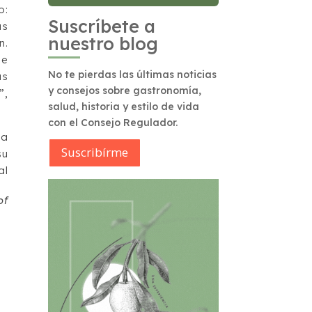
o:
Suscríbete a
as
nuestro blog
n.
ue
No te pierdas las últimas noticias
as
y consejos sobre gastronomía,
”,
salud, historia y estilo de vida
con el Consejo Regulador.
la
Suscribírme
u
al
of