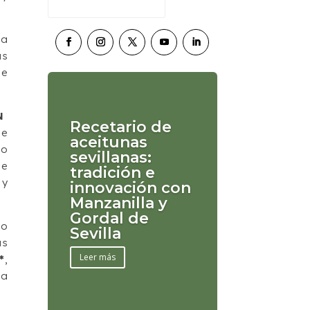
la
as
se
N
Recetario de
 e
aceitunas
no
sevillanas:
de
tradición e
 y
innovación con
Manzanilla y
Gordal de
ño
Sevilla
us
Leer más
*
,
 a