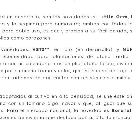
ad en desarrollo, son las novedades en L
ittle Gem
, 
erno y la segunda para primavera; ambas con todas l
s para doble uso, es decir, gracias a su fácil pelado, 
ollos como corazones.
 variedades:
VS73**
, en rojo (en desarrollo), y
NU
á recomendada para plantaciones de otoño tardío
nta con un calendario más amplio: otoño tardío, invier
 por su buena forma y color, que en el caso del rojo 
erior, además de por contar con resistencias a mildiu
 adaptadas al cultivo en alta densidad, se une este a
o con un tamaño algo mayor y que, al igual que s
tos. Para el mercado nacional, la novedad es
Boratal
ciones de invierno que destaca por su alta tolerancia