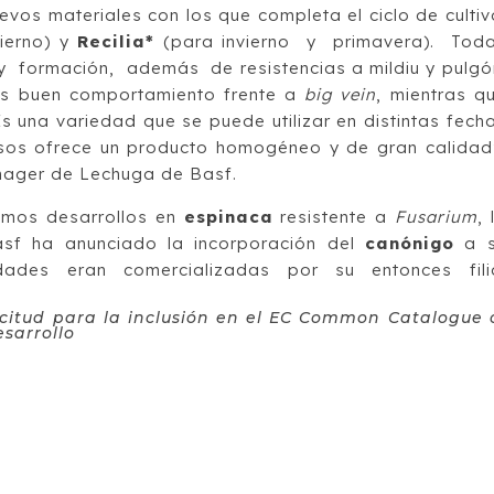
evos materiales con los que completa el ciclo de cultiv
ierno) y
Recilia*
(para invierno y primavera). Tod
 formación, además de resistencias a mildiu y pulgó
ás buen comportamiento frente a
big vein
, mientras q
Es una variedad que se puede utilizar en distintas fech
asos ofrece un producto homogéneo y de gran calidad
anager de Lechuga de Basf.
imos desarrollos en
espinaca
resistente a
Fusarium
, 
Basf ha anunciado la incorporación del
canónigo
a s
dades eran comercializadas por su entonces fili
icitud para la inclusión en el EC Common Catalogue 
esarrollo