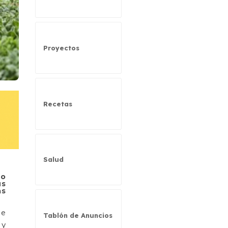
Proyectos
Recetas
Salud
mo
us
as
ue
Tablón de Anuncios
 y