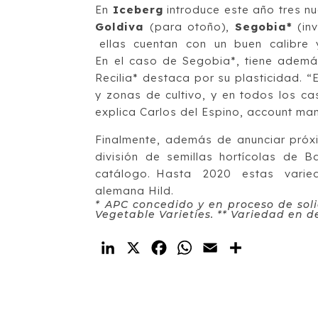
En
Iceberg
introduce este año tres nu
Goldiva
(para otoño),
Segobia*
(inv
ellas cuentan con un buen calibre y
En el caso de Segobia*, tiene adem
Recilia* destaca por su plasticidad. “
y zonas de cultivo, y en todos los c
explica Carlos del Espino, account m
Finalmente, además de anunciar próx
división de semillas hortícolas de 
catálogo. Hasta 2020 estas varie
alemana Hild.
* APC concedido y en proceso de sol
Vege
table Varieties.
** Variedad en d
LinkedIn
X
Facebook
WhatsApp
Email
Compartir