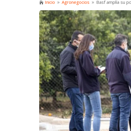
Inicio
Agronegocios
Basf amplía su p

9
9