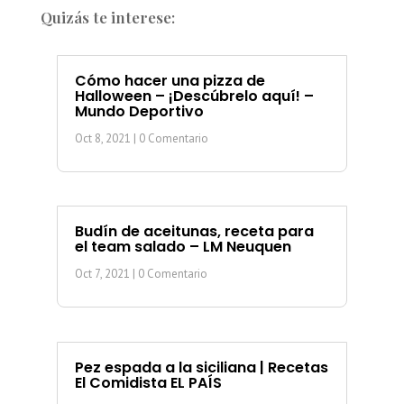
Quizás te interese:
Cómo hacer una pizza de
Halloween – ¡Descúbrelo aquí! –
Mundo Deportivo
Oct 8, 2021
| 0 Comentario
Budín de aceitunas, receta para
el team salado – LM Neuquen
Oct 7, 2021
| 0 Comentario
Pez espada a la siciliana | Recetas
El Comidista EL PAÍS