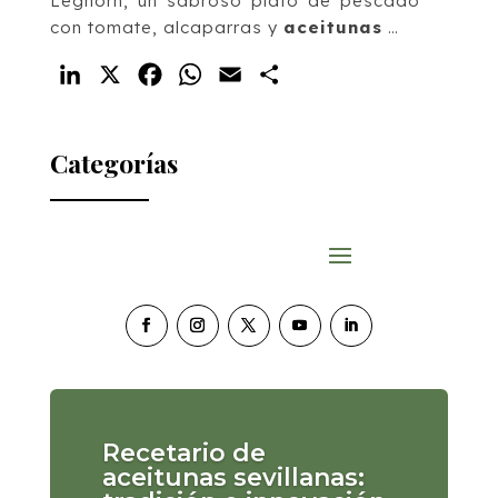
Leghorn, un sabroso plato de pescado
con tomate, alcaparras y
aceitunas
…
LinkedIn
X
Facebook
WhatsApp
Email
Compartir
Categorías
Recetario de
aceitunas sevillanas: