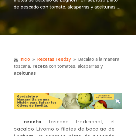
filetes de bacalao de Leghorn, un sabroso plato
de pescado con tomate, alcaparras y aceitunas …
Inicio
Recetas Feedzy
Bacalao a la manera

9
9
toscana,
receta
con tomates, alcaparras y
aceitunas
…
receta
toscana tradicional, el
bacalao Livorno o filetes de bacalao de