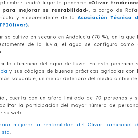
eptiembre tendrá lugar la ponencia «
Olivar tradicion
 para mejorar su rentabilidad
«, a cargo de Rafa
rícola y vicepresidente de la
Asociación Técnica 
TPIOlivar)
.
r se cultiva en secano en Andalucía (78 %), en la que 
ectamente de la lluvia, el agua se configura como 
n.
ir la eficiencia del agua de lluvia. En esta ponencia 
ada
y sus códigos de buenas prácticas agrícolas con 
 más saludable, un menor deterioro del medio ambiente
ial, cuenta con un aforo limitado de 70 personas y s
facilitar la participación del mayor número de person
de su web.
ra mejorar la rentabilidad del Olivar tradicional 
ista
.