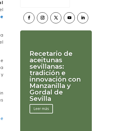
al
el
de
la
el
Recetario de
aceitunas
se
sevillanas:
la
tradición e
 y
innovación con
Manzanilla y
Gordal de
in
Sevilla
as
Leer más
de