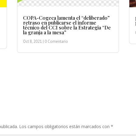
COPA-Cogeca lamenta el “deliberado”
retraso en publicarse el informe
técnico del CCI sobre la Estrategia “De
la granja a la mesa”
Oct 8, 2021
| 0 Comentario
publicada.
Los campos obligatorios están marcados con
*