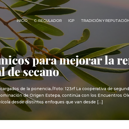
INICIO
C. REGULADOR
IGP
TRADICIÓN Y REPUTACIÓ
icos para mejorar la re
al de secano
cargados de la ponencia./Foto: 123rf La cooperativa de segun
Denominación de Origen Estepa, continúa con los Encuentros O
leícola desde distintos enfoques que van desde […]