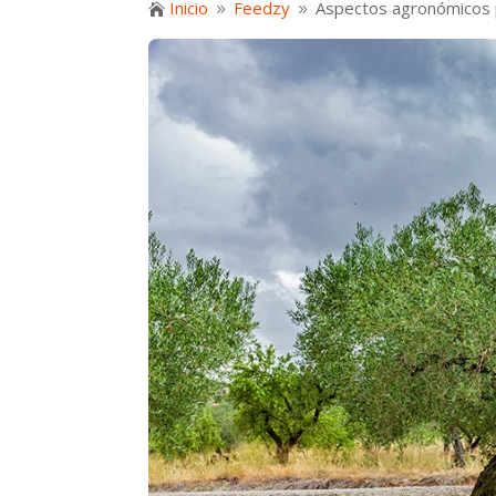
Inicio
Feedzy
Aspectos agronómicos pa

9
9