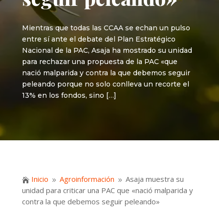
Mientras que todas las CCAA se echan un pulso
entre sí ante el debate del Plan Estratégico
Nacional de la PAC, Asaja ha mostrado su unidad
para rechazar una propuesta de la PAC «que
nació malparida y contra la que debemos seguir
peleando porque no solo conlleva un recorte el
13% en los fondos, sino […]
Inicio
Agroinformación
Asaja muestra su

9
9
unidad para criticar una PAC que «nació malparida y
contra la que debemos seguir peleando»