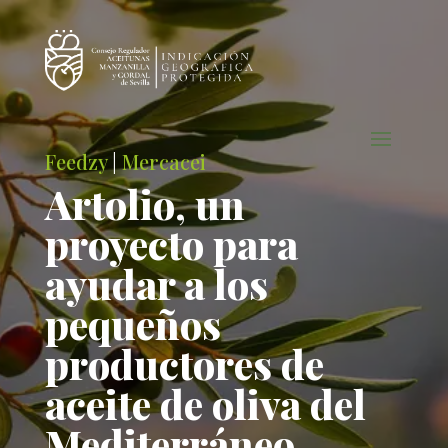
Feedzy
|
Mercacei
Artolio, un
proyecto para
ayudar a los
pequeños
productores de
aceite de oliva del
Mediterráneo