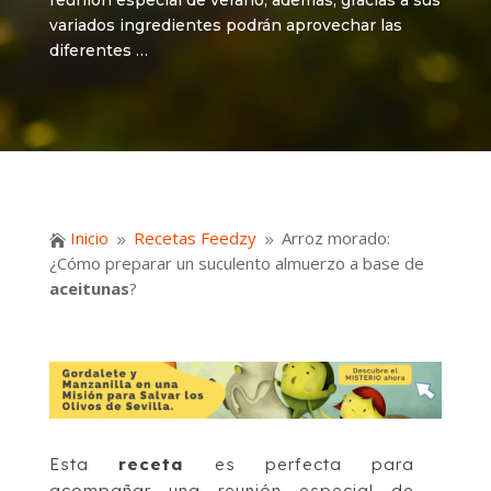
reunión especial de verano, además, gracias a sus
variados ingredientes podrán aprovechar las
diferentes …
Inicio
Recetas Feedzy
Arroz morado:

9
9
¿Cómo preparar un suculento almuerzo a base de
aceitunas
?
Esta
receta
es perfecta para
acompañar una reunión especial de