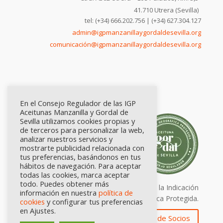
41.710 Utrera (Sevilla)
tel: (+34) 666.202.756 | (+34) 627.304.127
admin@igpmanzanillaygordaldesevilla.org
comunicación@igpmanzanillaygordaldesevilla.org
En el Consejo Regulador de las IGP
Aceitunas Manzanilla y Gordal de
Sevilla utilizamos cookies propias y
de terceros para personalizar la web,
analizar nuestros servicios y
mostrarte publicidad relacionada con
tus preferencias, basándonos en tus
hábitos de navegación. Para aceptar
todas las cookies, marca aceptar
todo. Puedes obtener más
Calidad certificada por Origen. Sellos de la Indicación
información en nuestra
política de
Geográfica Protegida.
cookies
y configurar tus preferencias
en Ajustes.
Zona de Socios