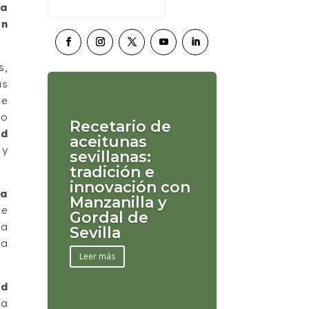
na
un
s,
as
de
co
Recetario de
ad
aceitunas
 y
sevillanas:
tradición e
innovación con
 a
Manzanilla y
de
Gordal de
la
Sevilla
ta
Leer más
ad
da