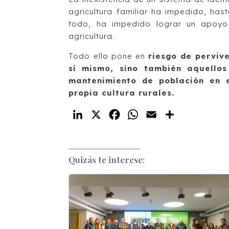
agricultura familiar ha impedido, ha
todo, ha impedido lograr un apoyo 
agricultura.
Todo ello pone en
riesgo de perviv
sí mismo, sino también aquello
mantenimiento de población en el
propia cultura rurales.
LinkedIn
X
Facebook
WhatsApp
Email
Compartir
Quizás te interese: