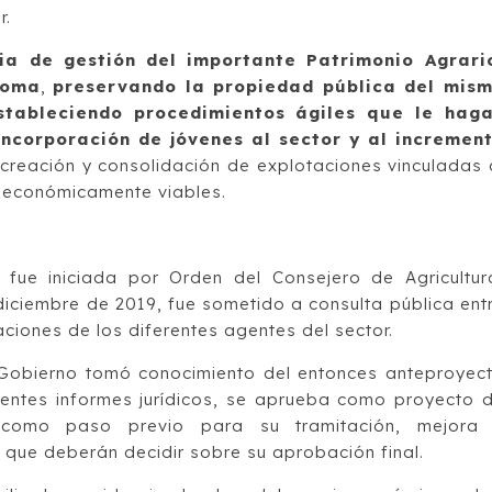
r.
ia de gestión del importante Patrimonio Agrari
noma
,
preservando la propiedad pública del mis
tableciendo procedimientos ágiles que le hag
incorporación de jóvenes al sector y al incremen
creación y consolidación de explotaciones vinculadas 
 y económicamente viables.
 fue iniciada por Orden del Consejero de Agricultur
iciembre de 2019, fue sometido a consulta pública ent
aciones de los diferentes agentes del sector.
Gobierno tomó conocimiento del entonces anteproyec
inentes informes jurídicos, se aprueba como proyecto 
como paso previo para su tramitación, mejora
s que deberán decidir sobre su aprobación final.