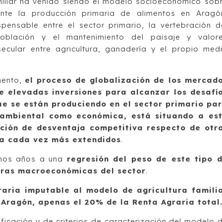
amiliar ha venido siendo el modelo socioeconómico sob
nte la producción primaria de alimentos en Aragó
pensable entre el sector primario, la vertebración d
población y el mantenimiento del paisaje y valor
secular entre agricultura, ganadería y el propio med
mento,
el proceso de globalización de los mercad
e elevadas inversiones para alcanzar los desafí
ue se están produciendo en el sector primario pa
 ambiental como económica, está situando a es
ición de desventaja competitiva respecto de otr
va cada vez más extendidos
.
timos años a una
regresión del peso de este tipo 
ifras macroeconómicas del sector
.
raria imputable al modelo de agricultura famili
Aragón, apenas el 20% de la Renta Agraria total
ificación y de criterios de caracterización del modelo 