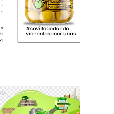
re
de
en
el
la