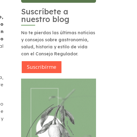
Suscríbete a
o,
nuestro blog
mo
an
No te pierdas las últimas noticias
to
y consejos sobre gastronomía,
al
salud, historia y estilo de vida
con el Consejo Regulador.
Suscribírme
a,
re
to
de
 y