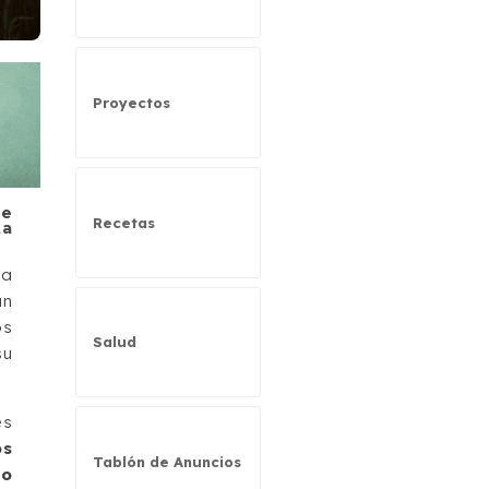
Proyectos
de
Recetas
ta
la
un
os
Salud
su
es
os
Tablón de Anuncios
io