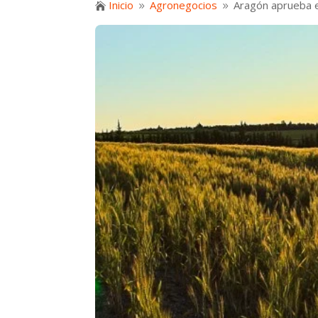
Inicio
Agronegocios
Aragón aprueba el

9
9