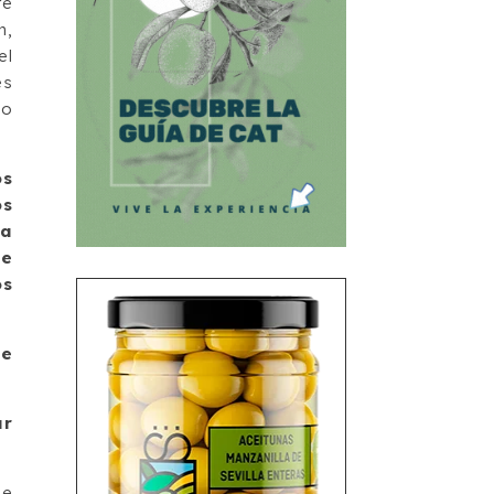
re
n,
el
es
io
os
os
ra
te
os
de
ar
.
de