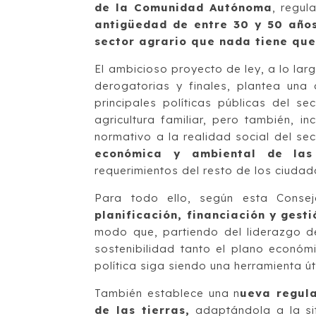
de la Comunidad Autónoma
, regu
antigüedad de entre 30 y 50 año
sector agrario que nada tiene que 
El ambicioso proyecto de ley, a lo larg
derogatorias y finales, plantea una 
principales políticas públicas del s
agricultura familiar, pero también, 
normativo a la realidad social del se
económica y ambiental de las 
requerimientos del resto de los ciudad
Para todo ello, según esta Conse
planificación, financiación y gest
modo que, partiendo del liderazgo d
sostenibilidad tanto el plano económ
política siga siendo una herramienta úti
También establece una n
ueva regul
de las tierras,
adaptándola a la si