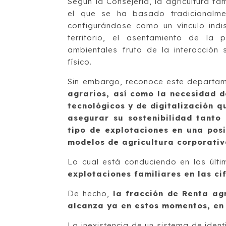
Según la Consejería, la agricultura f
el que se ha basado tradicionalme
configurándose como un vínculo indis
territorio, el asentamiento de la 
ambientales fruto de la interacción 
físico.
Sin embargo, reconoce este departa
agrarios, así como la necesidad d
tecnológicos y de digitalización q
asegurar su sostenibilidad tanto
tipo de explotaciones en una pos
modelos de agricultura corporati
Lo cual está conduciendo en los úl
explotaciones familiares en las c
De hecho,
la fracción de Renta ag
alcanza ya en estos momentos, en 
La inexistencia de un sistema de ident