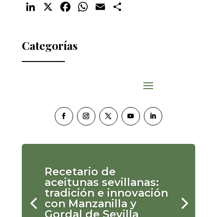
LinkedIn
X
Facebook
WhatsApp
Email
Compartir
Categorías
Recetario de
aceitunas sevillanas:
tradición e innovación
con Manzanilla y
Gordal de Sevilla