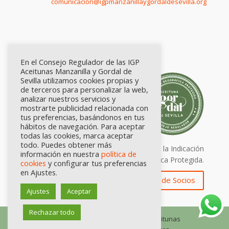
comunicación@igpmanzanillaygordaldesevilla.org
En el Consejo Regulador de las IGP
Aceitunas Manzanilla y Gordal de
Sevilla utilizamos cookies propias y
de terceros para personalizar la web,
analizar nuestros servicios y
mostrarte publicidad relacionada con
tus preferencias, basándonos en tus
hábitos de navegación. Para aceptar
todas las cookies, marca aceptar
todo. Puedes obtener más
Calidad certificada por Origen. Sellos de la Indicación
información en nuestra
política de
Geográfica Protegida.
cookies
y configurar tus preferencias
en Ajustes.
Zona de Socios
Ajustes
Aceptar
Rechazar todo
© Consejo Regulador de las IGP Aceitunas