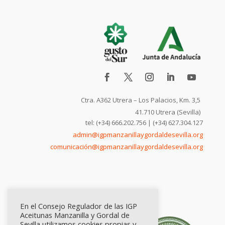
Ctra. A362 Utrera – Los Palacios, Km. 3,5
41.710 Utrera (Sevilla)
tel: (+34) 666.202.756 | (+34) 627.304.127
admin@igpmanzanillaygordaldesevilla.org
comunicación@igpmanzanillaygordaldesevilla.org
En el Consejo Regulador de las IGP
Aceitunas Manzanilla y Gordal de
Sevilla utilizamos cookies propias y