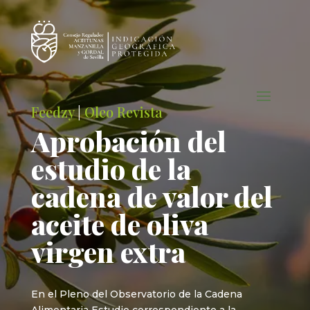
Feedzy
|
Oleo Revista
Aprobación del
estudio de la
cadena de valor del
aceite de oliva
virgen extra
En el Pleno del Observatorio de la Cadena