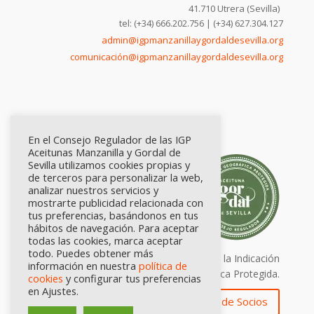
41.710 Utrera (Sevilla)
tel: (+34) 666.202.756 | (+34) 627.304.127
admin@igpmanzanillaygordaldesevilla.org
comunicación@igpmanzanillaygordaldesevilla.org
En el Consejo Regulador de las IGP
Aceitunas Manzanilla y Gordal de
Sevilla utilizamos cookies propias y
de terceros para personalizar la web,
analizar nuestros servicios y
mostrarte publicidad relacionada con
tus preferencias, basándonos en tus
hábitos de navegación. Para aceptar
todas las cookies, marca aceptar
todo. Puedes obtener más
Calidad certificada por Origen. Sellos de la Indicación
información en nuestra
política de
Geográfica Protegida.
cookies
y configurar tus preferencias
en Ajustes.
Zona de Socios