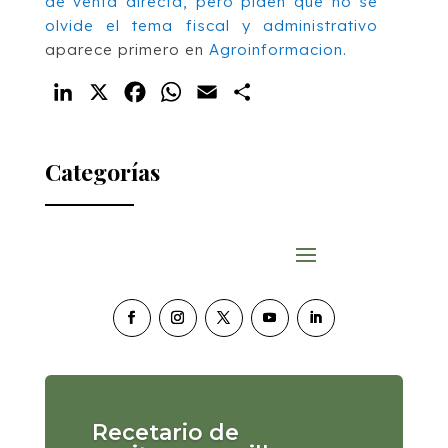
de venta directa, pero piden que no se
olvide el tema fiscal y administrativo
aparece primero en
Agroinformacion
.
LinkedIn
X
Facebook
WhatsApp
Email
Compartir
Categorías
Recetario de