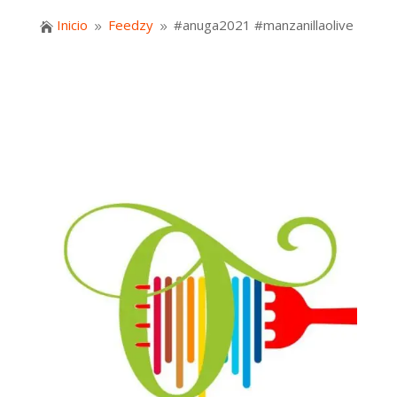
Inicio
Feedzy
#anuga2021 #manzanillaolive

9
9