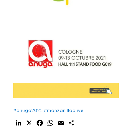
#anuga2021
#manzanillaolive
LinkedIn
X
Facebook
WhatsApp
Email
Compartir