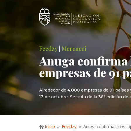
Feedzy
|
Mercacei
Anuga confirma l
empresas de 91 p
Alrededor de 4.000 empresas de 91 países ya
13 de octubre. Se trata de la 36ª edición de
Inicio
Feedzy
Anuga confirma la inscr

9
9