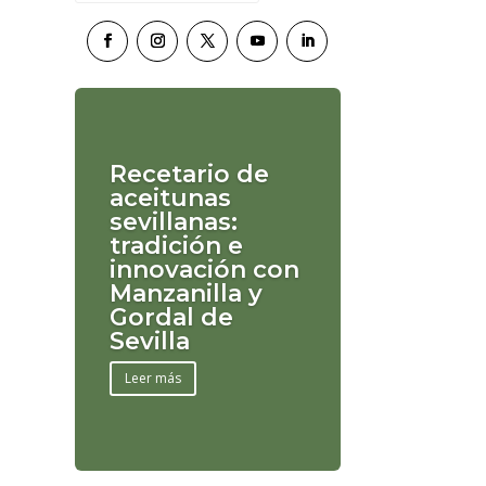
Recetario de
aceitunas
sevillanas:
tradición e
innovación con
Manzanilla y
Gordal de
Sevilla
Leer más