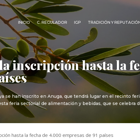
INICIO
C. REGULADOR
IGP
TRADICIÓN Y REPUTACIÓ
a inscripción hasta la f
aíses
 se han inscrito en Anuga, que tendrá lugar en el recinto feri
 esta feria sectorial de alimentación y bebidas, que se celebra
ipción hasta la fecha de 4.000 empresas de 91 países