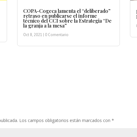
COPA-Cogeca lamenta el “deliberado”
retraso en publicarse el informe
técnico del CCI sobre la Estrategia “De
la granja a la mesa”
Oct 8, 2021
| 0 Comentario
publicada.
Los campos obligatorios están marcados con
*