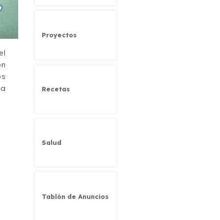
Proyectos
el
ón
os
ia
Recetas
Salud
Tablón de Anuncios