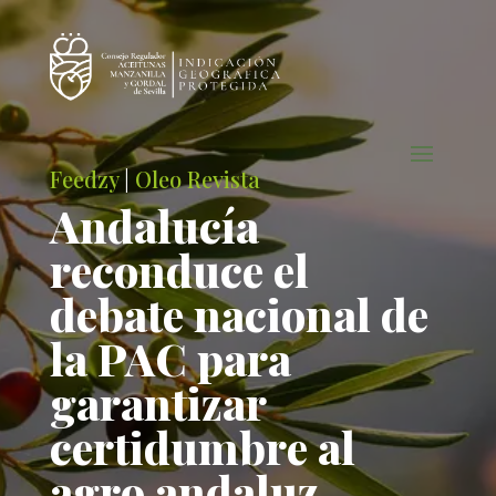
Feedzy
|
Oleo Revista
Andalucía
reconduce el
debate nacional de
la PAC para
garantizar
certidumbre al
agro andaluz