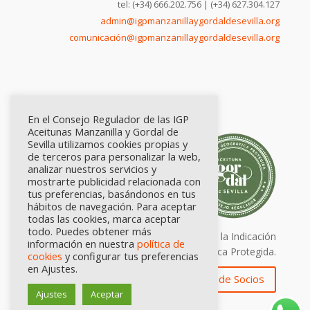
tel: (+34) 666.202.756 | (+34) 627.304.127
admin@igpmanzanillaygordaldesevilla.org
comunicación@igpmanzanillaygordaldesevilla.org
En el Consejo Regulador de las IGP
Aceitunas Manzanilla y Gordal de
Sevilla utilizamos cookies propias y
de terceros para personalizar la web,
analizar nuestros servicios y
mostrarte publicidad relacionada con
tus preferencias, basándonos en tus
hábitos de navegación. Para aceptar
todas las cookies, marca aceptar
todo. Puedes obtener más
Calidad certificada por Origen. Sellos de la Indicación
información en nuestra
política de
Geográfica Protegida.
cookies
y configurar tus preferencias
en Ajustes.
Zona de Socios
Ajustes
Aceptar