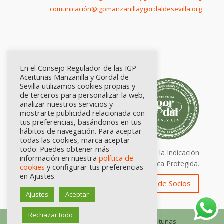
comunicación@igpmanzanillaygordaldesevilla.org
En el Consejo Regulador de las IGP
Aceitunas Manzanilla y Gordal de
Sevilla utilizamos cookies propias y
de terceros para personalizar la web,
analizar nuestros servicios y
mostrarte publicidad relacionada con
tus preferencias, basándonos en tus
hábitos de navegación. Para aceptar
todas las cookies, marca aceptar
todo. Puedes obtener más
Calidad certificada por Origen. Sellos de la Indicación
información en nuestra
política de
Geográfica Protegida.
cookies
y configurar tus preferencias
en Ajustes.
Zona de Socios
Ajustes
Aceptar
Rechazar todo
© Consejo Regulador de las IGP Aceitunas