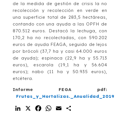
de la medida de gestión de crisis la no
recolección y recolección en verde en
una superficie total de 283,5 hectáreas,
contando con una ayuda a las OPFH de
870.512 euros. Destacó la lechuga, con
170,2 ha no recolectadas, con 590.202
euros de ayuda FEAGA, seguido de lejos
por brócoli (37,7 ha y casi 64.000 euros
de ayuda); espinaca (22,9 ha y 55.713
euros), escarola (19,1 ha y 56.604
euros); nabo (11 ha y 50.935 euros),
etcétera.
Informe FEGA pdf:
Frutas_y_Hortalizas._Anualidad_2019
LinkedIn
X
Facebook
WhatsApp
Email
Compartir