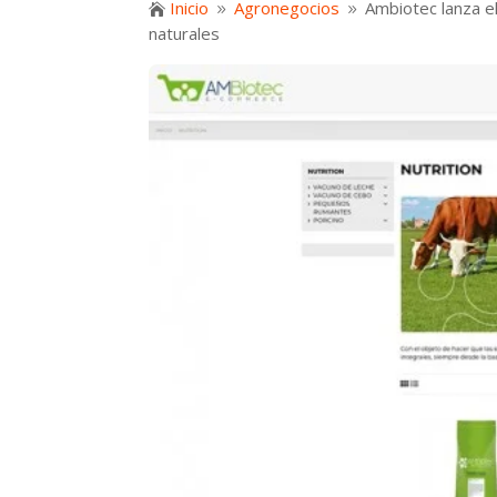
Inicio
Agronegocios
Ambiotec lanza 

9
9
naturales