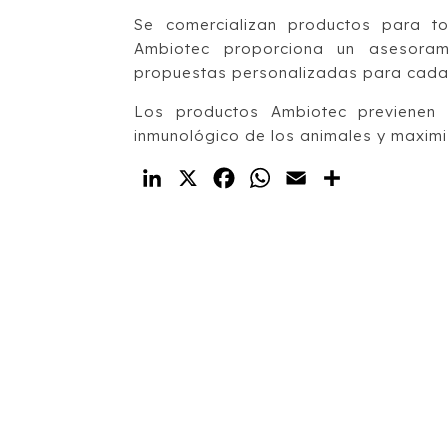
Se comercializan productos para t
Ambiotec proporciona un asesorami
propuestas personalizadas para cada
Los productos Ambiotec previenen 
inmunológico de los animales y maximiz
LinkedIn
X
Facebook
WhatsApp
Email
Compartir