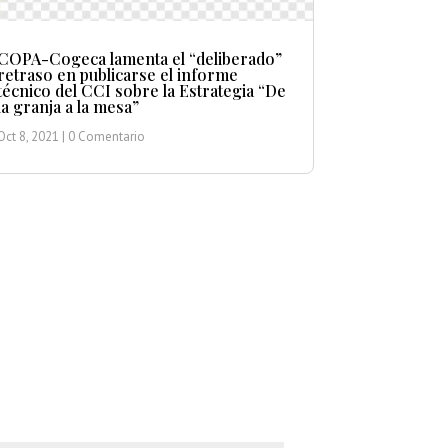
COPA-Cogeca lamenta el “deliberado”
retraso en publicarse el informe
técnico del CCI sobre la Estrategia “De
la granja a la mesa”
Oct 8, 2021
| 0 Comentario