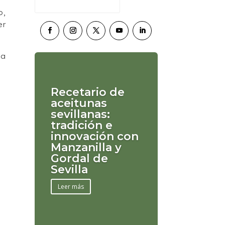
o,
er
ma
Recetario de
aceitunas
sevillanas:
tradición e
innovación con
Manzanilla y
Gordal de
Sevilla
Leer más