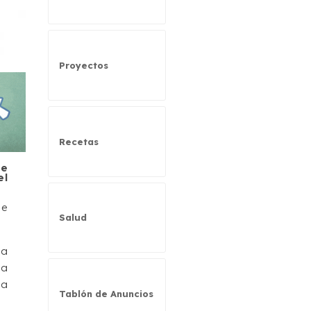
Proyectos
Recetas
ue
el
de
Salud
 a
 a
la
Tablón de Anuncios