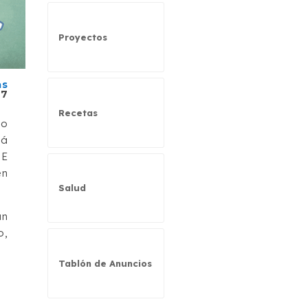
Proyectos
as
27
Recetas
ho
tá
NE
en
Salud
án
o,
Tablón de Anuncios