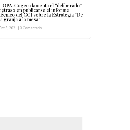
COPA-Cogeca lamenta el “deliberado”
retraso en publicarse el informe
técnico del CCI sobre la Estrategia “De
la granja a la mesa”
Oct 8, 2021
| 0 Comentario