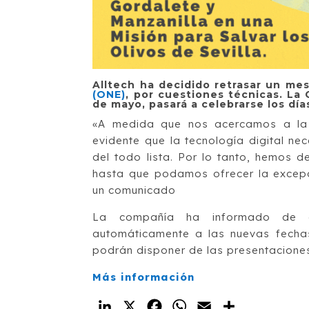
Alltech ha decidido retrasar un me
(ONE)
, por cuestiones técnicas. La 
de mayo, pasará a celebrarse los días
«A medida que nos acercamos a la
evidente que la tecnología digital n
del todo lista. Por lo tanto, hemos d
hasta que podamos ofrecer la excepci
un comunicado
La compañía ha informado de qu
automáticamente a las nuevas fechas
podrán disponer de las presentacione
Más información
LinkedIn
X
Facebook
WhatsApp
Email
Compartir