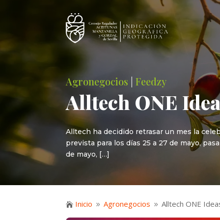
Agronegocios
|
Feedzy
Alltech ONE Idea
Alltech ha decidido retrasar un mes la cel
prevista para los días 25 a 27 de mayo, pas
de mayo, […]
Inicio
Agronegocios
Alltech ONE Idea

9
9