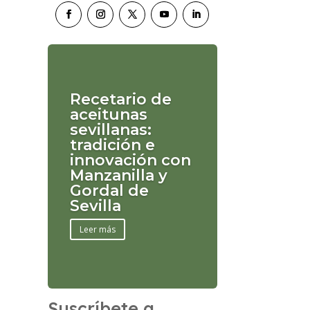
Recetario de
aceitunas
sevillanas:
tradición e
innovación con
Manzanilla y
Gordal de
Sevilla
Leer más
Suscríbete a