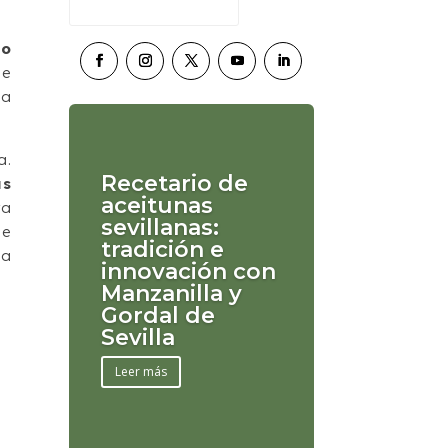
lo
 e
 a
a.
Recetario de
as
aceitunas
ra
sevillanas:
de
tradición e
la
innovación con
Manzanilla y
Gordal de
Sevilla
Leer más