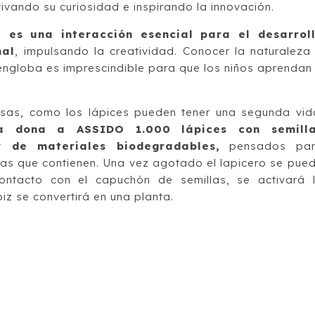
tivando su curiosidad e inspirando la innovación.
 es una interacción esencial para el desarrol
nal
, impulsando la creatividad. Conocer la naturaleza
 engloba es imprescindible para que los niños aprendan
sas, como los lápices pueden tener una segunda vid
a dona a ASSIDO 1.000 lápices con semill
r de materiales biodegradables,
pensados pa
llas que contienen. Una vez agotado el lapicero se pue
ontacto con el capuchón de semillas, se activará 
iz se convertirá en una planta.