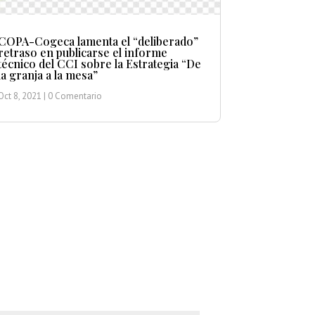
COPA-Cogeca lamenta el “deliberado”
retraso en publicarse el informe
técnico del CCI sobre la Estrategia “De
la granja a la mesa”
Oct 8, 2021
| 0 Comentario