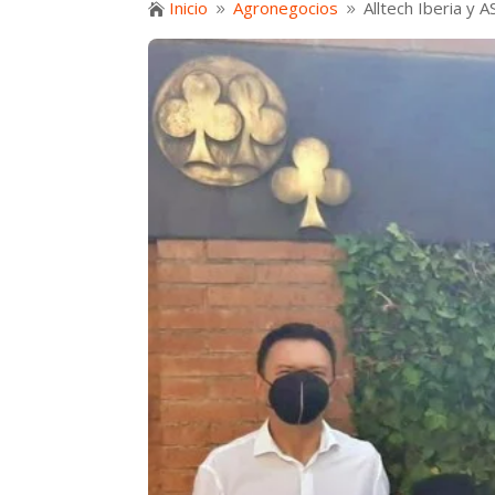
Inicio
Agronegocios
Alltech Iberia y

9
9