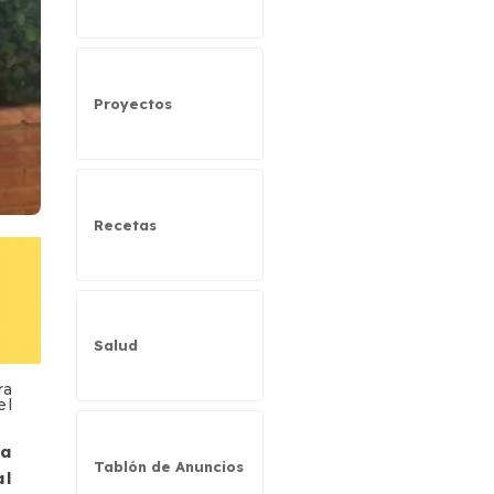
Proyectos
Recetas
Salud
ra
el
la
Tablón de Anuncios
al