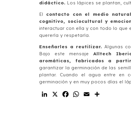
didáctico.
Los lápices se plantan, cul
El
contacto con el medio natural
cognitivo, sociocultural y emocio
interactuar con ella y con todo lo que
quererla y respetarla.
Enseñarles a reutilizar.
Algunas co
Bajo este mensaje
Alltech Iberi
aromáticas, fabricados a parti
garantizar la germinación de las semi
plantar. Cuando el agua entre en c
germinación y en muy pocos días el láp
LinkedIn
X
Facebook
WhatsApp
Email
Compartir