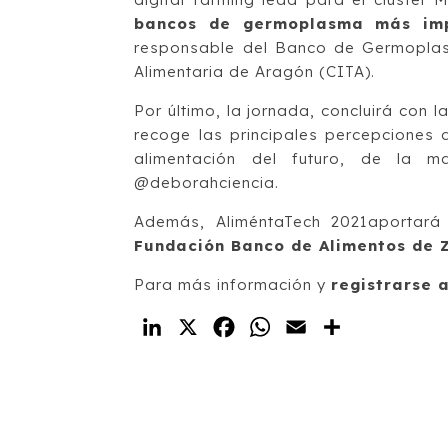
bancos de germoplasma más imp
responsable del Banco de Germoplasm
Alimentaria de Aragón (CITA).
Por último, la jornada, concluirá con l
recoge las principales percepciones 
alimentación del futuro, de la m
@deborahciencia.
Además, AliméntaTech 2021aportará 
Fundación Banco de Alimentos de
Para más información y
registrarse 
LinkedIn
X
Facebook
WhatsApp
Email
Compartir