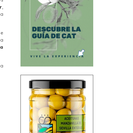
r
,
ía
ue
la
ía
la