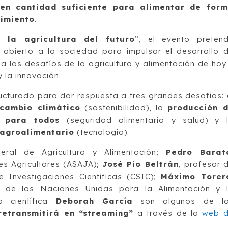
 en cantidad suficiente para alimentar de for
cimiento
.
 la agricultura del futuro
”, el evento preten
 abierto a la sociedad para impulsar el desarrollo 
a los desafíos de la agricultura y alimentación de hoy
 la innovación.
ructurado para dar respuesta a tres grandes desafíos: 
 cambio climático
(sostenibilidad), la
producción 
s para todos
(seguridad alimentaria y salud) y 
 agroalimentario
(tecnología).
neral de Agricultura y Alimentación;
Pedro Barat
es Agricultores (ASAJA);
José Pio Beltrán
, profesor 
e Investigaciones Científicas (CSIC);
Máximo Torer
n de las Naciones Unidas para la Alimentación y 
a científica
Deborah García
son algunos de l
retransmitirá en “streaming”
a través de la
web 