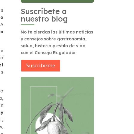
Suscríbete a
os
nuestro blog
io
 A
ro
No te pierdas las últimas noticias
y consejos sobre gastronomía,
salud, historia y estilo de vida
de
con el Consejo Regulador.
la
el
Suscribírme
os
na
a,
ón
 y
t;
s
,
os