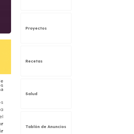
Proyectos
Recetas
de
os
na
Salud
os
da
el
ar
Tablón de Anuncios
ir