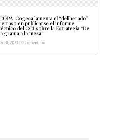
COPA-Cogeca lamenta el “deliberado”
retraso en publicarse el informe
técnico del CCI sobre la Estrategia “De
la granja a la mesa”
Oct 8, 2021
| 0 Comentario