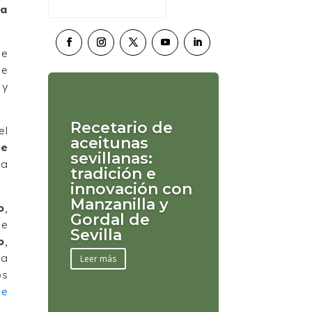
ma
de
de
 y
Recetario de
el
aceitunas
de
sevillanas:
la
tradición e
innovación con
Manzanilla y
o
,
Gordal de
de
Sevilla
o
,
la
Leer más
os
de