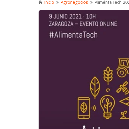
Inicio
Agronegocios
AliméntaTech 2021

9
9