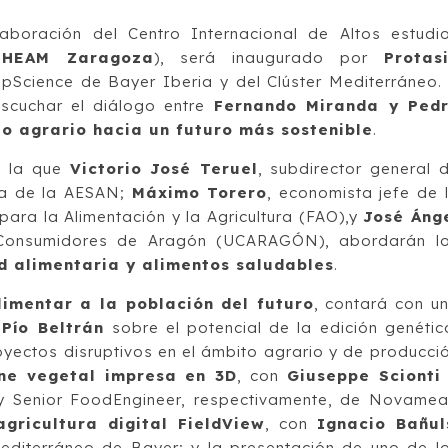
aboración del Centro Internacional de Altos estudi
IHEAM Zaragoza
), será inaugurado por
Protas
ropScience de Bayer Iberia y del Clúster Mediterráneo.
escuchar el diálogo entre
Fernando Miranda y Ped
o agrario hacia un futuro más sostenible
.
n la que
Victorio José Teruel
, subdirector general 
ia de la AESAN;
Máximo Torero
, economista jefe de 
ara la Alimentación y la Agricultura (FAO),y
José Áng
 Consumidores de Aragón (UCARAGÓN), abordarán l
d alimentaria y alimentos saludables
.
imentar a la población del futuro
, contará con u
Pío Beltrán
sobre el potencial de la edición genétic
oyectos disruptivos en el ámbito agrario y de producci
ne vegetal impresa en 3D
, con
Giuseppe Scionti
y Senior FoodEngineer, respectivamente, de Novamea
gricultura digital FieldView
, con
Ignacio Bañul
 Mediterráneo de Bayer; y la presentación de uno de l