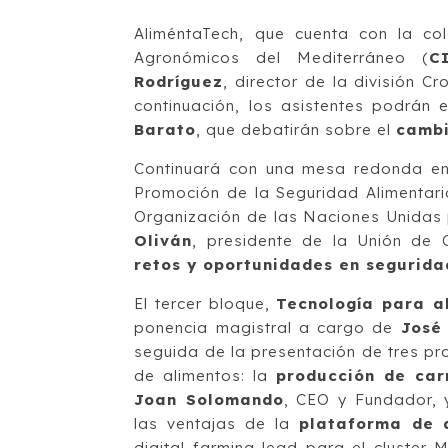
AliméntaTech, que cuenta con la col
Agronómicos del Mediterráneo (
C
Rodríguez
, director de la división C
continuación, los asistentes podrán 
Barato
, que debatirán sobre el
cambi
Continuará con una mesa redonda e
Promoción de la Seguridad Alimentar
Organización de las Naciones Unidas p
Oliván
, presidente de la Unión de
retos y oportunidades en segurida
El tercer bloque,
Tecnología para al
ponencia magistral a cargo de
José 
seguida de la presentación de tres pr
de alimentos: la
producción de car
Joan Solomando
, CEO y Fundador, 
las ventajas de la
plataforma de a
digital farming lead para el cluster