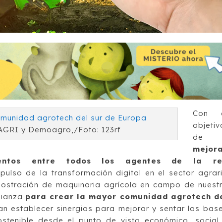
Con e
objetiv
AGRI y Demoagro,/Foto: 123rf
de
mejor
ientos entre todos los agentes de la r
mpulso de la transformación digital en el sector agrar
mostración de maquinaria agrícola en campo de nuest
lianza
para crear la mayor comunidad agrotech d
n establecer sinergias para mejorar y sentar las bas
tenible desde el punto de vista económico, social