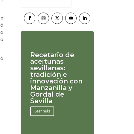
de
rá
la
po
Recetario de
có
aceitunas
sevillanas:
tradición e
innovación con
Manzanilla y
Gordal de
Sevilla
Leer más