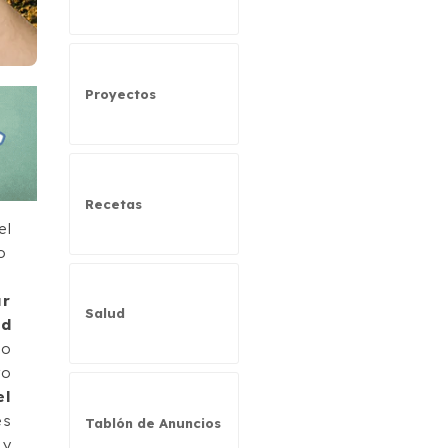
Proyectos
Recetas
l
o
ar
Salud
ed
io
ro
el
es
Tablón de Anuncios
 y