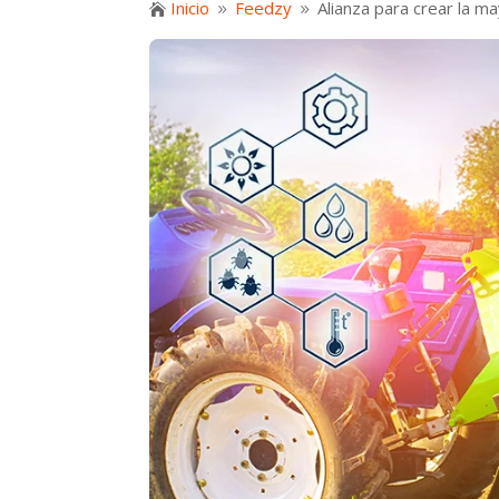
Inicio
Feedzy
Alianza para crear la 

9
9