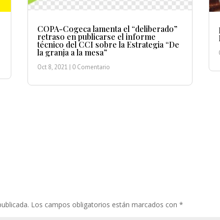
COPA-Cogeca lamenta el “deliberado”
retraso en publicarse el informe
técnico del CCI sobre la Estrategia “De
la granja a la mesa”
Oct 8, 2021
| 0 Comentario
publicada.
Los campos obligatorios están marcados con
*