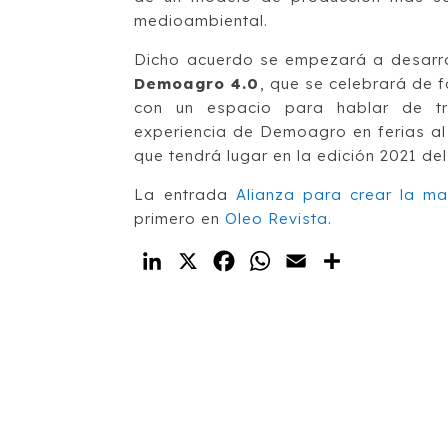
medioambiental.
Dicho acuerdo se empezará a desarrol
Demoagro 4.0
, que se celebrará de f
con un espacio para hablar de tr
experiencia de Demoagro en ferias al 
que tendrá lugar en la edición 2021 de
La entrada
Alianza para crear la m
primero en
Oleo Revista
.
LinkedIn
X
Facebook
WhatsApp
Email
Compartir