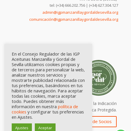
tel: (+34) 666.202.756 | (+34) 627.304.127
admin@igpmanzanillaygordaldesevilla.org
comunicación@igpmanzanillaygordaldesevilla.org
En el Consejo Regulador de las IGP
Aceitunas Manzanilla y Gordal de
Sevilla utilizamos cookies propias y
de terceros para personalizar la web,
analizar nuestros servicios y
mostrarte publicidad relacionada con
tus preferencias, basándonos en tus
hábitos de navegación. Para aceptar
todas las cookies, marca aceptar
todo. Puedes obtener más
Calidad certificada por Origen. Sellos de la Indicación
información en nuestra
política de
Geográfica Protegida.
cookies
y configurar tus preferencias
en Ajustes.
Zona de Socios
Ajustes
Aceptar