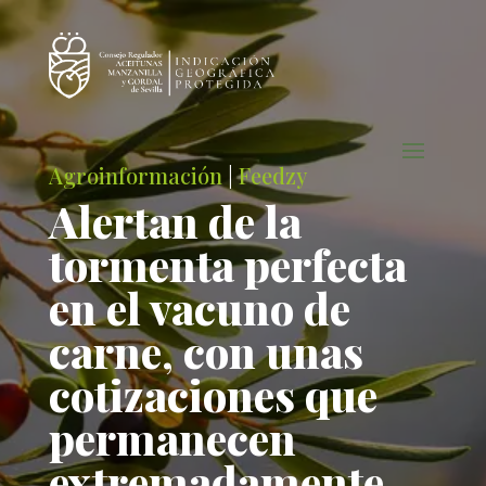
Agroinformación
|
Feedzy
Alertan de la
tormenta perfecta
en el vacuno de
carne, con unas
cotizaciones que
permanecen
extremadamente