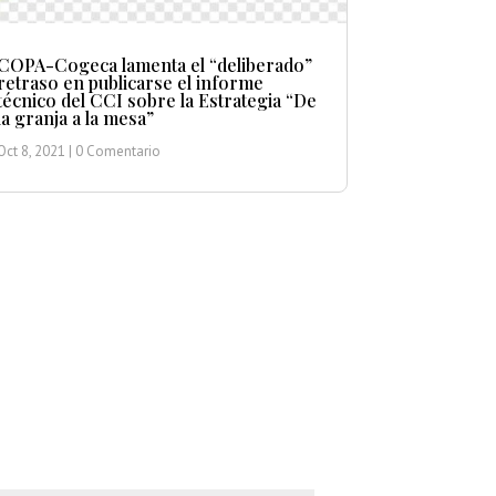
COPA-Cogeca lamenta el “deliberado”
retraso en publicarse el informe
técnico del CCI sobre la Estrategia “De
la granja a la mesa”
Oct 8, 2021
| 0 Comentario