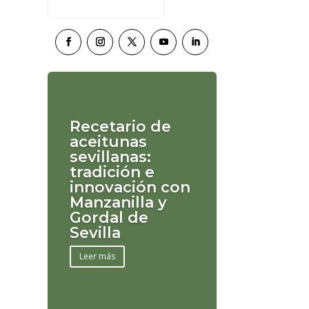
Recetario de
aceitunas
sevillanas:
tradición e
innovación con
Manzanilla y
Gordal de
Sevilla
Leer más