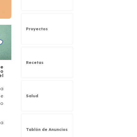
Proyectos
Recetas
de
do
el
na
de
Salud
lo
la
Tablón de Anuncios