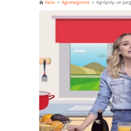
Inicio
Agronegocios
Agrópoly, un jueg

9
9