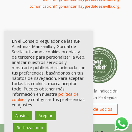
comunicación@igpmanzanillaygordaldesevilla.org
En el Consejo Regulador de las IGP
Aceitunas Manzanilla y Gordal de
Sevilla utilizamos cookies propias y
de terceros para personalizar la web,
analizar nuestros servicios y
mostrarte publicidad relacionada con
tus preferencias, basándonos en tus
hábitos de navegación. Para aceptar
todas las cookies, marca aceptar
todo. Puedes obtener más
Calidad certificada por Origen. Sellos de la Indicación
información en nuestra
política de
Geográfica Protegida.
cookies
y configurar tus preferencias
en Ajustes.
Zona de Socios
Ajustes
Aceptar
Rechazar todo
© Consejo Regulador de las IGP Aceitunas