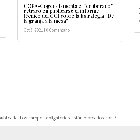
COPA-Cogeca lamenta el “deliberado”
retraso en publicarse el informe
técnico del CCI sobre la Estrategia “De
la granja a la mesa”
Oct 8, 2021
| 0 Comentario
publicada.
Los campos obligatorios están marcados con
*