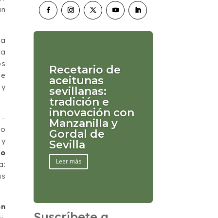
un
la
ña
os
Recetario de
de
aceitunas
 y
sevillanas:
tradición e
innovación con
 –
Manzanilla y
to
Gordal de
 y
Sevilla
to
Leer más
a:
as
on
Suscríbete a