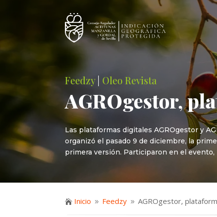
Feedzy
|
Oleo Revista
AGROgestor, plat
Las plataformas digitales AGROgestor y AG
organizó el pasado 9 de diciembre, la prim
primera versión. Participaron en el event
Inicio
Feedzy
AGROgestor, plataforma

9
9