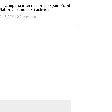
La campaña internacional «Spain Food
Nation» reanuda su actividad
Oct 8, 2021
| 0 Comentario