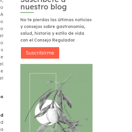
i,
nuestro blog
bo
 A
No te pierdas las últimas noticias
do
y consejos sobre gastronomía,
so
salud, historia y estilo de vida
el
con el Consejo Regulador.
to
es
Suscribírme
de
el
de
el
jo
ad
ad
la