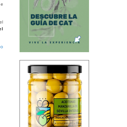
de
el
el
eo