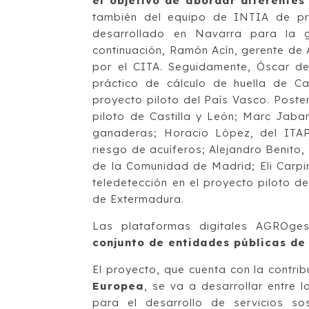
el objetivo de abordar diferente
también del equipo de INTIA de pro
desarrollado en Navarra para la ge
continuación, Ramón Acín, gerente de 
por el CITA. Seguidamente, Óscar del
práctico de cálculo de huella de C
proyecto piloto del País Vasco. Poste
piloto de Castilla y León; Marc Jaba
ganaderas; Horacio López, del ITAP
riesgo de acuíferos; Alejandro Benito,
de la Comunidad de Madrid; Eli Carpi
teledetección en el proyecto piloto de
de Extermadura.
Las plataformas digitales AGROge
conjunto de entidades públicas de
El proyecto, que cuenta con la contrib
Europea
, se va a desarrollar entre 
para el desarrollo de servicios so