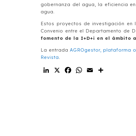
gobernanza del agua, la eficiencia e
agua.
Estos proyectos de investigación en 
Convenio entre el Departamento de D
fomento de la I+D+i en el ámbito 
La entrada
AGROgestor, plataforma op
Revista
.
LinkedIn
X
Facebook
WhatsApp
Email
Compartir