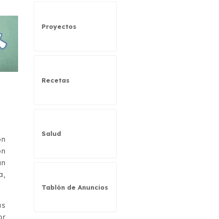
Proyectos
Recetas
Salud
ón
on
an
a,
Tablón de Anuncios
as
or