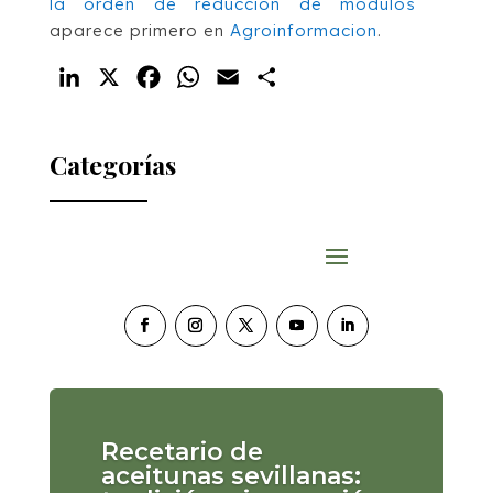
la orden de reducción de módulos
aparece primero en
Agroinformacion
.
LinkedIn
X
Facebook
WhatsApp
Email
Compartir
Categorías
Recetario de
aceitunas sevillanas: