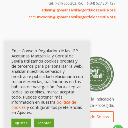
tel: (+34) 666.202.756 | (+34) 627.304.127
admin@igpmanzanillaygordaldesevilla.org
comunicación@igpmanzanillaygordaldesevilla.org
En el Consejo Regulador de las IGP
Aceitunas Manzanilla y Gordal de
Sevilla utilizamos cookies propias y
de terceros para personalizar la web,
analizar nuestros servicios y
mostrarte publicidad relacionada con
tus preferencias, basándonos en tus
hábitos de navegación. Para aceptar
todas las cookies, marca aceptar
todo. Puedes obtener más
Calidad certificada por Origen. Sellos de la Indicación
información en nuestra
política de
Geográfica Protegida.
cookies
y configurar tus preferencias
en Ajustes.
Zona de Socios
Ajustes
Aceptar