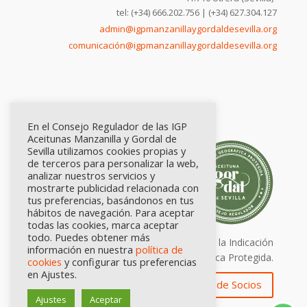
tel: (+34) 666.202.756 | (+34) 627.304.127
admin@igpmanzanillaygordaldesevilla.org
comunicación@igpmanzanillaygordaldesevilla.org
En el Consejo Regulador de las IGP
Aceitunas Manzanilla y Gordal de
Sevilla utilizamos cookies propias y
de terceros para personalizar la web,
analizar nuestros servicios y
mostrarte publicidad relacionada con
tus preferencias, basándonos en tus
hábitos de navegación. Para aceptar
todas las cookies, marca aceptar
todo. Puedes obtener más
Calidad certificada por Origen. Sellos de la Indicación
información en nuestra
política de
Geográfica Protegida.
cookies
y configurar tus preferencias
en Ajustes.
Zona de Socios
Ajustes
Aceptar