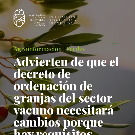
Agroinformación
|
Feedzy
Advierten de que el
decreto de
ordenación de
granjas del sector
vacuno necesitará
cambios porque
hay requisitos