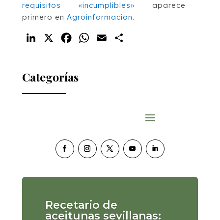
requisitos «incumplibles»
aparece
primero en
Agroinformacion
.
LinkedIn
X
Facebook
WhatsApp
Email
Compartir
Categorías
Recetario de
aceitunas sevillanas: