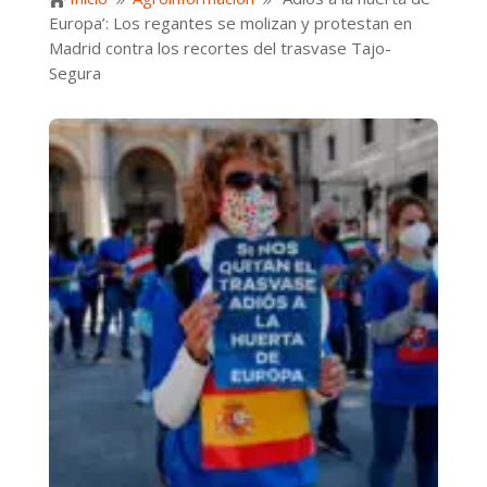

9
9
Europa’: Los regantes se molizan y protestan en
Madrid contra los recortes del trasvase Tajo-
Segura