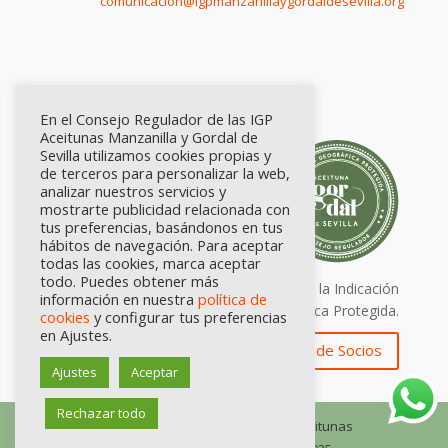
comunicación@igpmanzanillaygordaldesevilla.org
En el Consejo Regulador de las IGP
Aceitunas Manzanilla y Gordal de
Sevilla utilizamos cookies propias y
de terceros para personalizar la web,
analizar nuestros servicios y
mostrarte publicidad relacionada con
tus preferencias, basándonos en tus
hábitos de navegación. Para aceptar
todas las cookies, marca aceptar
todo. Puedes obtener más
Calidad certificada por Origen. Sellos de la Indicación
información en nuestra
política de
Geográfica Protegida.
cookies
y configurar tus preferencias
en Ajustes.
Zona de Socios
Ajustes
Aceptar
Rechazar todo
© Consejo Regulador de las IGP Aceitunas