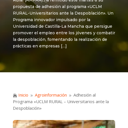
Rural (AMFAR) ha remitido este martes 6 su
propuesta de adhesión al programa «UCLM
RURAL-Universitarios ante la Despoblación». Un
Programa innovador impulsado por la
Universidad de Castilla-La Mancha que persigue
promover el empleo entre los jóvenes y combatir
la despoblación, fomentando la realización de
prácticas en empresas […]
Inicio
Agroinformación
Adhesión al

9
9
Programa «UCLM RURAL – Universitarios ante la
Despoblación»