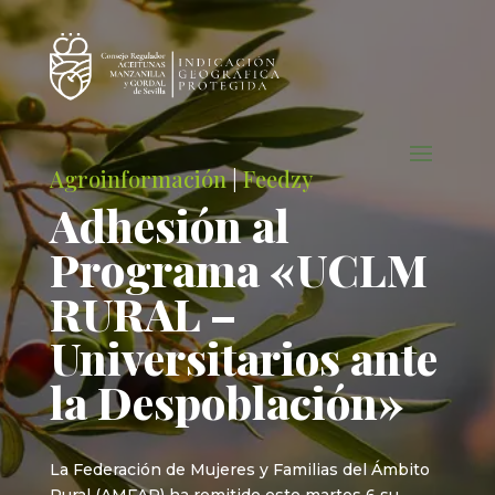
Agroinformación
|
Feedzy
Adhesión al
Programa «UCLM
RURAL –
Universitarios ante
la Despoblación»
La Federación de Mujeres y Familias del Ámbito