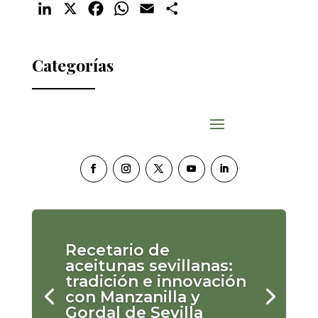
LinkedIn
X
Facebook
WhatsApp
Email
Compartir
Categorías
Recetario de
aceitunas sevillanas:
tradición e innovación
con Manzanilla y
Gordal de Sevilla